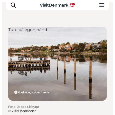
Ture på egen hånd
Inspiration
Destinationer
Oplevelser
Overnatning
Planlæg ferien
Roskilde, København
Foto
:
Jacob Lisbygd
©
VisitFjordlandet