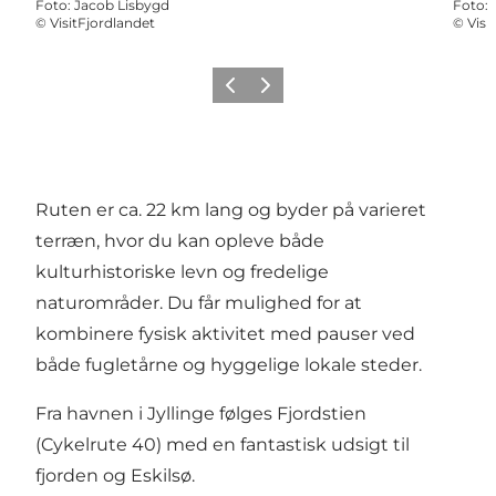
Foto
:
Jacob Lisbygd
Foto
:
©
VisitFjordlandet
©
Visi
Forrige
Næste
Ruten er ca. 22 km lang og byder på varieret
terræn, hvor du kan opleve både
kulturhistoriske levn og fredelige
naturområder. Du får mulighed for at
kombinere fysisk aktivitet med pauser ved
både fugletårne og hyggelige lokale steder.
Fra havnen i Jyllinge følges Fjordstien
(Cykelrute 40) med en fantastisk udsigt til
fjorden og Eskilsø.