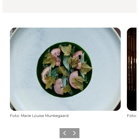
Foto
:
Marie Louise Munkegaard
Foto
:
Forrige
Næste