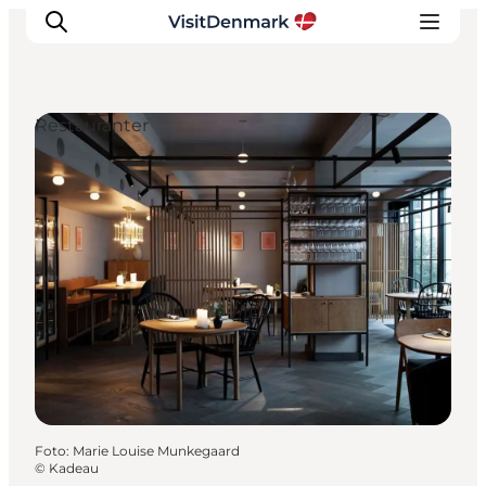
Restauranter
Inspiration
Destinationer
Oplevelser
Overnatning
Planlæg ferien
Foto
:
Marie Louise Munkegaard
©
Kadeau