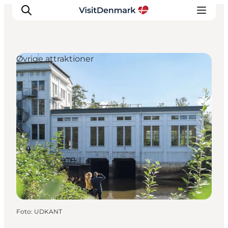
Øvrige attraktioner
Inspiration
Destinationer
Oplevelser
Overnatning
Planlæg ferien
Foto
:
UDKANT