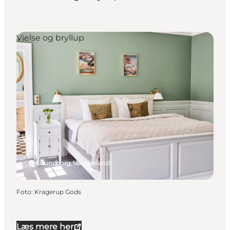
Vielse og bryllup
Kalundborg, Vestsjælland
Foto
:
Kragerup Gods
Læs mere her