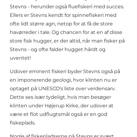
Stevns - herunder også fluefiskeri med succes.
Ellers er Stevns kendt for spinnefiskeri med
ofte lidt større agn, netop for at få de store
havørreder i tale. Og chancen for at en af disse
store fisk hugger, er der altid, når man fisker på
Stevns - og ofte falder hugget hårdt og
uventet!
Udover eminent fiskeri byder Stevns også på
en imponerende geologi, hvor klinten nu er
optaget på UNESCO's liste over verdensarv.
Dette ses især tydeligt, hvis man besøger
klinten under Højerup Kirke, der udover at
være et flot udflugtsmål også er en god
fiskeplads.
Nogle af fiskepladserne på Stevns er svært