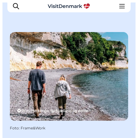
Lystfiskeri
Inspiration
Destinationer
Oplevelser
Overnatning
Planlæg ferien
Store Heddinge, Sydsjælland og øerne
Foto
:
Frame&Work