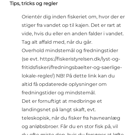
Tips, tricks og regler
Orientér dig inden fiskeriet om, hvor der er
stiger fra vandet op til kajen. Det er rart at
vide, hvis du eller en anden falder i vandet.
Tag alt affald med, når du går.
Overhold mindstemål og fredningstider
(se evt.
https://fiskeristyrelsen.dk/lyst-og-
fritidsfiskeri/fredningsbaelter-og-saerlige-
lokale-regler/
) NB! På dette link kan du
altid få opdaterede oplysninger om
fredningstider og mindstemål.
Det er fornuftigt at medbringe et
landingsnet på langt skaft, evt.
teleskopisk, når du fisker fra havneanlæg
og anløbsbroer. Får du en stor fisk på, vil
du ofte miste den, hvis du forsøger at løfte