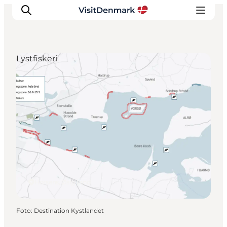
Lystfiskeri
Inspiration
Destinationer
Oplevelser
Overnatning
Planlæg ferien
Horsens, Østjylland
Foto
:
Destination Kystlandet