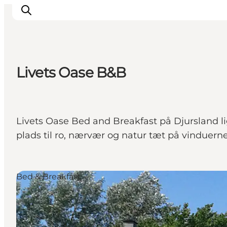
Livets Oase B&B
Inspiration
Destinationer
Oplevelser
Livets Oase Bed and Breakfast på Djursland l
Overnatning
plads til ro, nærvær og natur tæt på vinduerne
Planlæg ferien
Bed & Breakfast