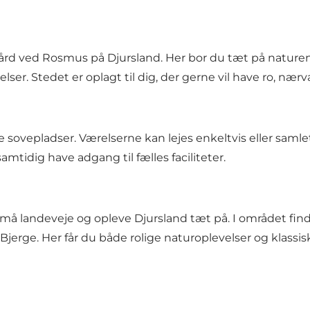
gård ved Rosmus på Djursland. Her bor du tæt på natur
er. Stedet er oplagt til dig, der gerne vil have ro, nærv
 sovepladser. Værelserne kan lejes enkeltvis eller samlet
tidig have adgang til fælles faciliteter.
små landeveje og opleve Djursland tæt på. I området find
rge. Her får du både rolige naturoplevelser og klassis