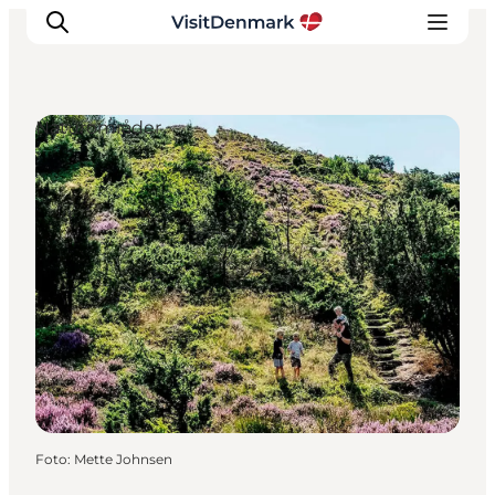
Naturområder
Inspiration
Destinationer
Oplevelser
Overnatning
Planlæg ferien
Foto
:
Mette Johnsen