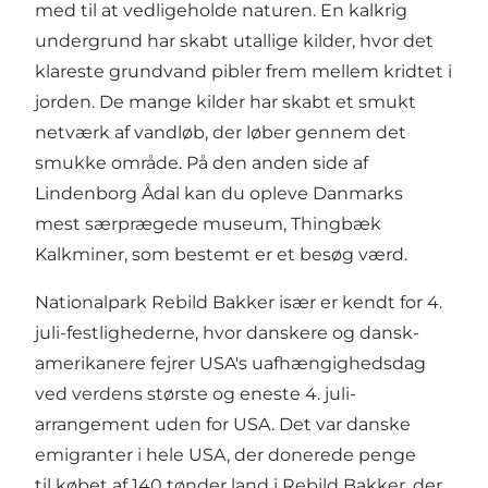
med til at vedligeholde naturen. En kalkrig
undergrund har skabt utallige kilder, hvor det
klareste grundvand pibler frem mellem kridtet i
jorden. De mange kilder har skabt et smukt
netværk af vandløb, der løber gennem det
smukke område. På den anden side af
Lindenborg Ådal kan du opleve Danmarks
mest særprægede museum,
Thingbæk
Kalkminer
, som bestemt er et besøg værd.
Nationalpark Rebild Bakker især er kendt for 4.
juli-festlighederne, hvor danskere og dansk-
amerikanere fejrer USA's uafhængighedsdag
ved verdens største og eneste 4. juli-
arrangement uden for USA. Det var danske
emigranter i hele USA, der donerede penge
til købet af 140 tønder land i Rebild Bakker, der