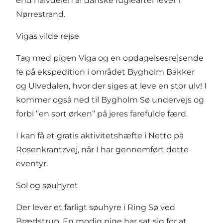
end halvdelen af danske fuglearter lever i
Nørrestrand.
Vigas vilde rejse
Tag med pigen Viga og en opdagelsesrejsende
fe på ekspedition i området Bygholm Bakker
og Ulvedalen, hvor der siges at leve en stor ulv! I
kommer også ned til Bygholm Sø undervejs og
forbi ”en sort ørken” på jeres farefulde færd.
I kan få et gratis aktivitetshæfte i Netto på
Rosenkrantzvej, når I har gennemført dette
eventyr.
Sol og søuhyret
Der lever et farligt søuhyre i Ring Sø ved
Brædstrup. En modig pige har sat sig for at