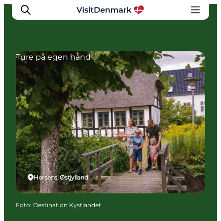
Ture på egen hånd
Inspiration
Destinationer
Oplevelser
Overnatning
Planlæg ferien
Horsens, Østjylland
Foto
:
Destination Kystlandet