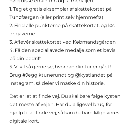
Følg disse enkle trin og få medaljen:
1. Tag et gratis eksemplar af skattekortet på
Tunøfærgen (
eller print selv hjemmefra
)
2. Find alle punkterne på skattekortet, og løs
opgaverne
3. Aflevér skattekortet ved
Købmandsgården
4. Få den speciallavede medalje som et bevis
på din bedrift
5: Vi vil så gerne se, hvordan din tur er gået!
Brug #Jeggiktunørundt og @kystlandet på
Instagram, så deler vi måske din historie.
Det er let at finde vej. Du skal bare følge kysten
det meste af vejen. Har du alligevel brug for
hjælp til at finde vej,
så kan du bare følge vores
digitale kort
.