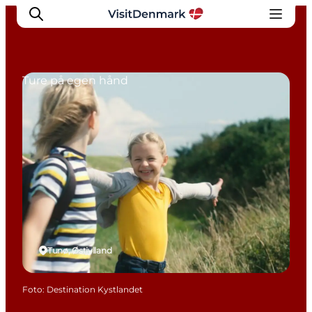
Ture på egen hånd
Inspiration
Destinationer
Oplevelser
Overnatning
Planlæg ferien
Tunø, Østjylland
Foto
:
Destination Kystlandet