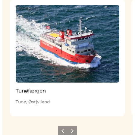
Transport
Tunøfærgen
Tunø, Østjylland
Forrige
Næste