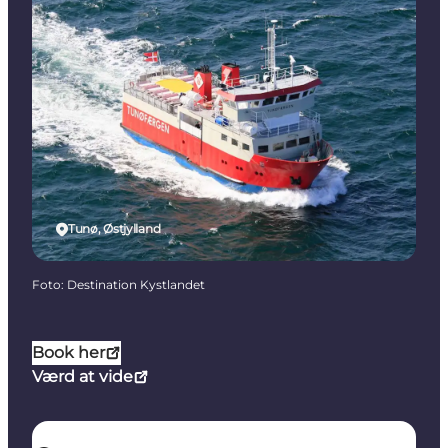
Tunø, Østjylland
Foto
:
Destination Kystlandet
Book her
Værd at vide