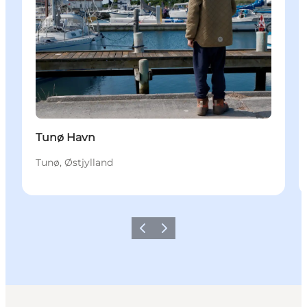
Tunø Havn
Tunø, Østjylland
Forrige
Næste