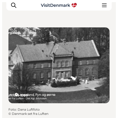
Slotte og herregårde
Inspiration
Destinationer
Oplevelser
Overnatning
Planlæg ferien
Langeland, Fyn og øerne
Foto
:
Dana Luftfoto
©
Danmark set fra Luften