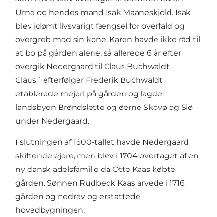
Urne og hendes mand Isak Maaneskjold. Isak
blev idømt livsvarigt fængsel for overfald og
overgreb mod sin kone. Karen havde ikke råd til
at bo på gården alene, så allerede 6 år efter
overgik Nedergaard til Claus Buchwaldt.
Claus´ efterfølger Frederik Buchwaldt
etablerede mejeri på gården og lagde
landsbyen Brøndslette og øerne Skovø og Siø
under Nedergaard.
I slutningen af 1600-tallet havde Nedergaard
skiftende ejere, men blev i 1704 overtaget af en
ny dansk adelsfamilie da Otte Kaas købte
gården. Sønnen Rudbeck Kaas arvede i 1716
gården og nedrev og erstattede
hovedbygningen.