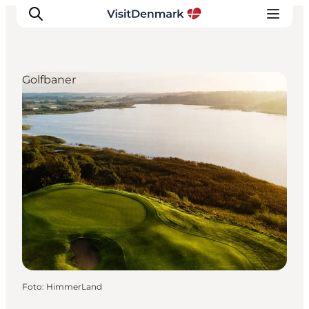
Golfbaner
Inspiration
Destinationer
Oplevelser
Overnatning
Planlæg ferien
Foto
:
HimmerLand