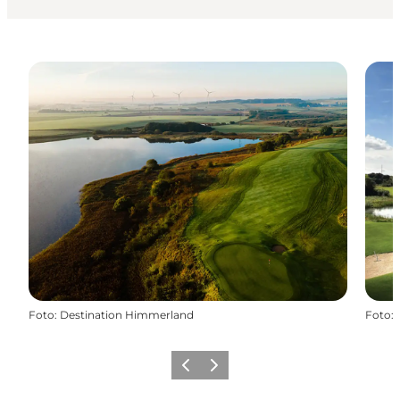
Foto
:
Destination Himmerland
Foto
:
Forrige
Næste