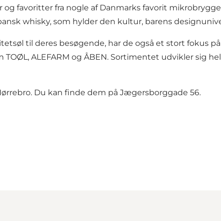
er og favoritter fra nogle af Danmarks favorit mikrobry
sk whisky, som hylder den kultur, barens designunivers 
etsøl til deres besøgende, har de også et stort fokus på al
som TOØL, ALEFARM og ÅBEN. Sortimentet udvikler sig h
å Nørrebro. Du kan finde dem på Jægersborggade 56.