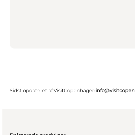
Sidst opdateret af:
VisitCopenhagen
info@visitcope