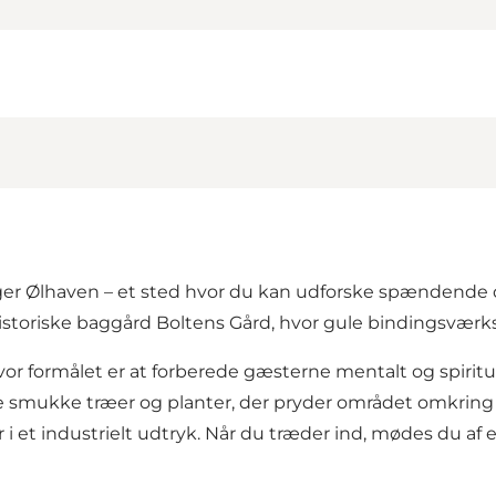
igger Ølhaven – et sted hvor du kan udforske spændende 
istoriske baggård Boltens Gård, hvor gule bindingsværk
hvor formålet er at forberede gæsterne mentalt og spiri
mange smukke træer og planter, der pryder området omkri
et industrielt udtryk. Når du træder ind, mødes du af e