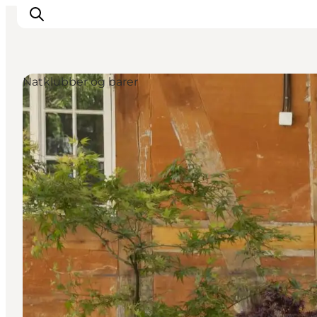
Natklubber og barer
Inspiration
Destinationer
Oplevelser
Overnatning
Planlæg ferien