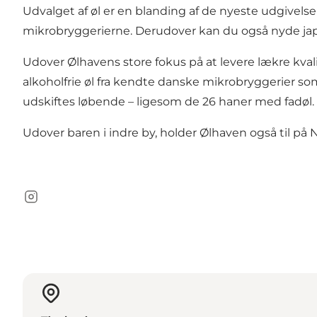
Udvalget af øl er en blanding af de nyeste udgivels
mikrobryggerierne. Derudover kan du også nyde japan
Udover Ølhavens store fokus på at levere lækre kvalit
alkoholfrie øl fra kendte danske mikrobryggerier 
udskiftes løbende – ligesom de 26 haner med fadøl.
Udover baren i indre by, holder Ølhaven også til p
Instagram