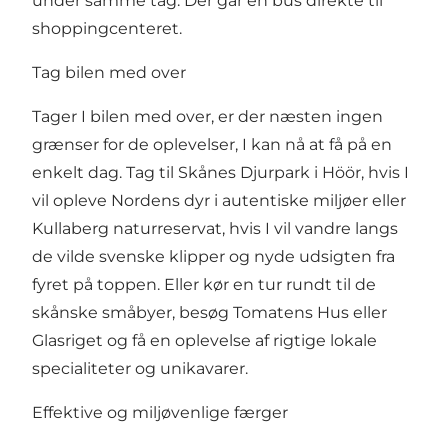
under samme tag. Der går en bus direkte til
shoppingcenteret.
Tag bilen med over
Tager I bilen med over, er der næsten ingen
grænser for de oplevelser, I kan nå at få på en
enkelt dag. Tag til
Skånes Djurpark i Höör
, hvis I
vil opleve Nordens dyr i autentiske miljøer eller
Kullaberg naturreservat
, hvis I vil vandre langs
de vilde svenske klipper og nyde udsigten fra
fyret på toppen. Eller kør en tur rundt til de
skånske småbyer, besøg
Tomatens Hus
eller
Glasriget
og få en oplevelse af rigtige lokale
specialiteter og unikavarer.
Effektive og miljøvenlige færger