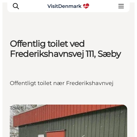
Offentlig toilet ved
Inspiration
Frederikshavnsvej 111, Sæby
Destinationer
Oplevelser
Overnatning
Offentligt toilet nær Frederikshavnvej
Planlæg ferien
Toilet