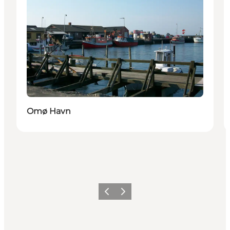
Omø Havn
Forrige
Næste