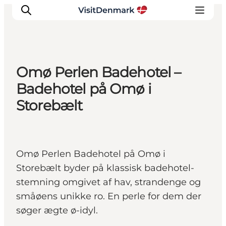
Omø Perlen Badehotel –
Inspiration
Badehotel på Omø i
Destinationer
Storebælt
Oplevelser
Overnatning
Planlæg ferien
Omø Perlen Badehotel på Omø i
Storebælt byder på klassisk badehotel-
stemning omgivet af hav, strandenge og
småøens unikke ro. En perle for dem der
søger ægte ø-idyl.