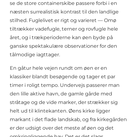
se de store containerskibe passere forbi i en
næsten surrealistisk kontrast til den landlige
stilhed. Fuglelivet er rigt og varieret — Omø
tiltrækker vadefugle, terner og rovfugle hele
året, og i trækperioderne kan øen byde på
ganske spektakulære observationer for den
tålmodige iagttager.
En gåtur hele vejen rundt om øen er en
klassiker blandt besøgende og tager et par
timer i roligt tempo. Undervejs passerer man
den lille aktive havn, de gamle gårde med
stråtage og de vide marker, der strækker sig
helt ud til klintekanten. Øens kirke ligger
markant i det flade landskab, og fra kirkegården
er der udsigt over det meste af øen og det
omkringliggende hav. Det er det slags