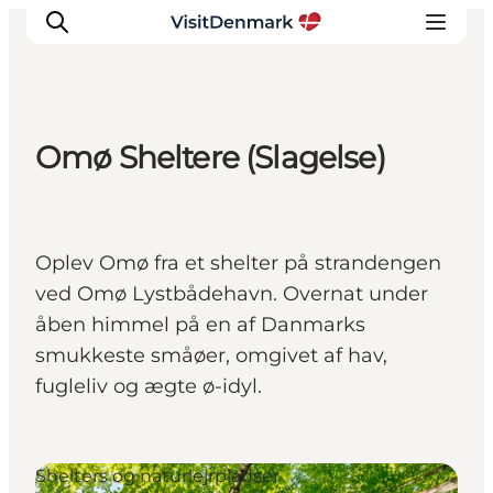
Omø Sheltere (Slagelse)
Inspiration
Destinationer
Oplevelser
Oplev Omø fra et shelter på strandengen
Overnatning
ved Omø Lystbådehavn. Overnat under
Planlæg ferien
åben himmel på en af Danmarks
smukkeste småøer, omgivet af hav,
fugleliv og ægte ø-idyl.
Shelters og naturlejrpladser