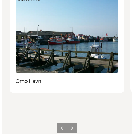
Omø Havn
Forrige
Næste