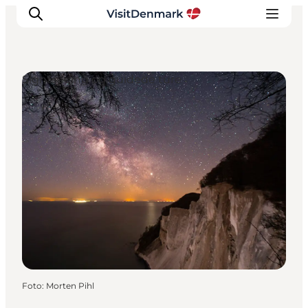
Sightseeing og guidede ture
Inspiration
Destinationer
Oplevelser
Overnatning
Planlæg ferien
Foto
:
Morten Pihl