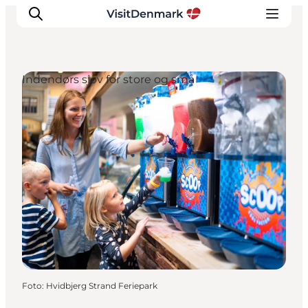
Indendørs sjov for store og små
Inspiration
Destinationer
Oplevelser
Overnatning
Planlæg ferien
Foto
:
Hvidbjerg Strand Feriepark