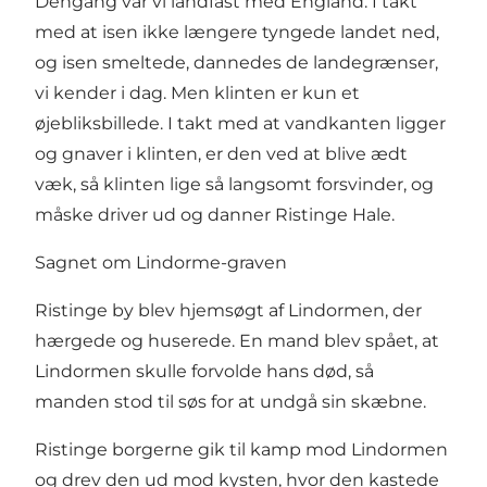
Dengang var vi landfast med England. I takt
med at isen ikke længere tyngede landet ned,
og isen smeltede, dannedes de landegrænser,
vi kender i dag. Men klinten er kun et
øjebliksbillede. I takt med at vandkanten ligger
og gnaver i klinten, er den ved at blive ædt
væk, så klinten lige så langsomt forsvinder, og
måske driver ud og danner Ristinge Hale.
Sagnet om Lindorme-graven
Ristinge by blev hjemsøgt af Lindormen, der
hærgede og huserede. En mand blev spået, at
Lindormen skulle forvolde hans død, så
manden stod til søs for at undgå sin skæbne.
Ristinge borgerne gik til kamp mod Lindormen
og drev den ud mod kysten, hvor den kastede