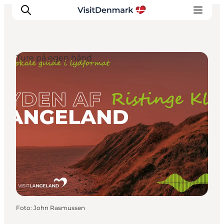
Ture på egen hånd
Inspiration
Destinationer
Oplevelser
Overnatning
Planlæg ferien
Foto
:
John Rasmussen