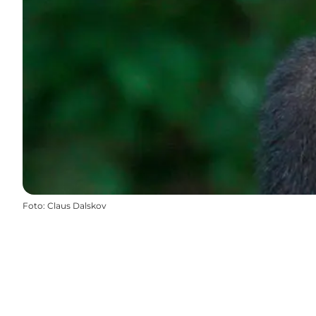
Foto
:
Claus Dalskov