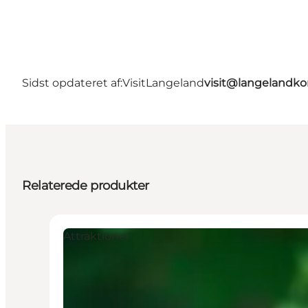
Sidst opdateret af:
VisitLangeland
visit@langeland
Relaterede produkter
Attraktioner