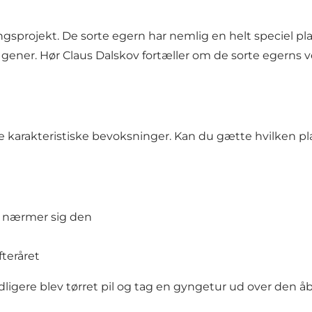
gsprojekt. De sorte egern har nemlig en helt speciel plad
gener. Hør Claus Dalskov fortæller om de sorte egerns v
 karakteristiske bevoksninger. Kan du gætte hvilken pl
an nærmer sig den
teråret
dligere blev tørret pil og tag en gyngetur ud over den