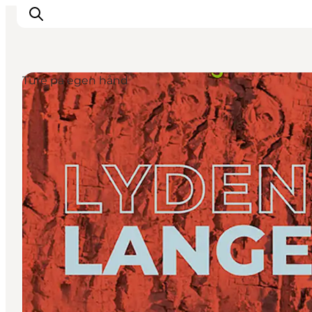
Ture på egen hånd
Inspiration
Destinationer
Oplevelser
Overnatning
Planlæg ferien