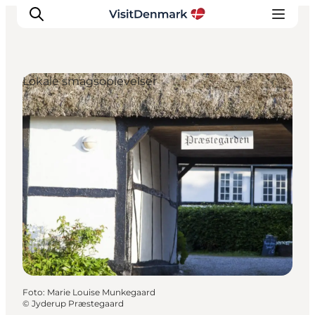
Lokale smagsoplevelser
Inspiration
Destinationer
Oplevelser
Overnatning
Planlæg ferien
Foto
:
Marie Louise Munkegaard
©
Jyderup Præstegaard