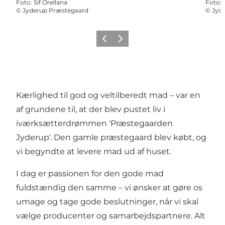
Foto
:
Sif Orellana
Foto
:
©
Jyderup Præstegaard
©
Jyd
Forrige
Næste
Kærlighed til god og veltilberedt mad – var en
af grundene til, at der blev pustet liv i
iværksætterdrømmen 'Præstegaarden
Jyderup'. Den gamle præstegaard blev købt, og
vi begyndte at levere mad ud af huset.
I dag er passionen for den gode mad
fuldstændig den samme – vi ønsker at gøre os
umage og tage gode beslutninger, når vi skal
vælge producenter og samarbejdspartnere. Alt