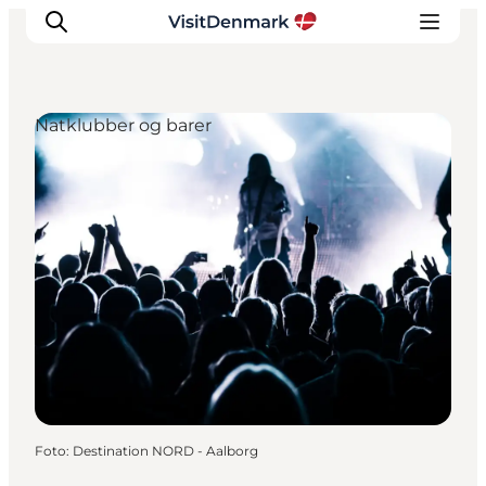
Natklubber og barer
Inspiration
Destinationer
Oplevelser
Overnatning
Planlæg ferien
Foto
:
Destination NORD - Aalborg