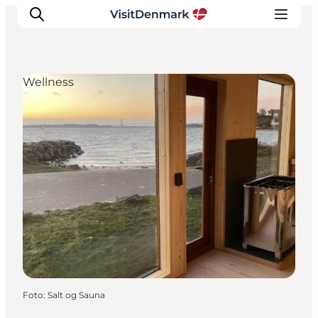
Wellness
Inspiration
Destinationer
Oplevelser
Overnatning
Planlæg ferien
Foto
:
Salt og Sauna