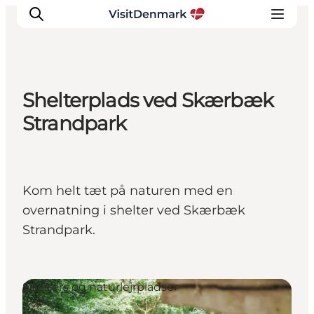
Shelterplads ved Skærbæk
Inspiration
Strandpark
Destinationer
Oplevelser
Overnatning
Kom helt tæt på naturen med en
Planlæg ferien
overnatning i shelter ved Skærbæk
Strandpark.
Shelters og naturlejrpladser