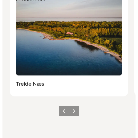
Trelde Næs
Forrige
Næste