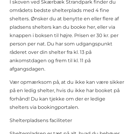
I skoven ved
Skærbæk Strandpark
finder du
områdets bedste shelterplads med 4 fine
shelters. Ønsker du at benytte en eller flere af
pladsens shelters kan du
booke her
, eller via
knappen i boksen til højre. Prisen er 30 kr. per
person per nat. Du har som udgangspunkt
råderet over din shelter fra kl. 13 på
ankomstdagen og frem til kl. 11 på
afgangsdagen.
Vær opmærksom på, at du ikke kan være sikker
på en ledig shelter, hvis du ikke har booket på
forhånd! Du kan tjekke om der er ledige
shelters via
bookingportalen
.
Shelterpladsens faciliteter
Shelterpladsen er tæt på alt, hvad du behøver