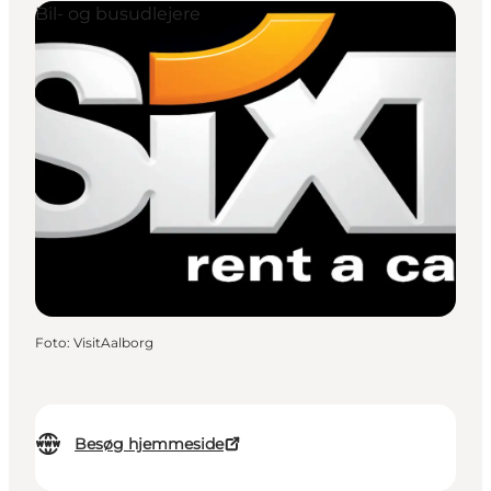
Bil- og busudlejere
Foto
:
VisitAalborg
Besøg hjemmeside