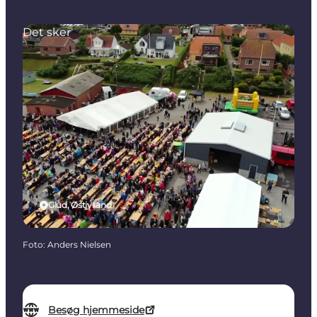
Det sker
Glud, Østjylland
Foto
:
Anders Nielsen
Besøg hjemmeside