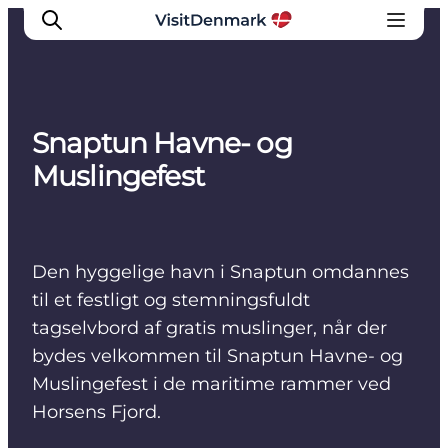
Snaptun Havne- og
Inspiration
Muslingefest
Destinationer
Oplevelser
Overnatning
Den hyggelige havn i Snaptun omdannes
Planlæg ferien
til et festligt og stemningsfuldt
tagselvbord af gratis muslinger, når der
bydes velkommen til Snaptun Havne- og
Muslingefest i de maritime rammer ved
Horsens Fjord.