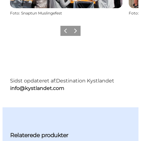
Foto
:
Snaptun Muslingefest
Foto
:
Forrige
Næste
Sidst opdateret af:
Destination Kystlandet
info@kystlandet.com
Relaterede produkter