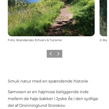
Foto
:
Brønderslev Erhverv & Turisme
©
Brøn
Forrige
Næste
Smuk natur med en spændende historie
Sømosen er en højmose beliggende inde
mellem de høje bakker i Jyske Ås i den sydlige
del af Dronninglund Storskov.