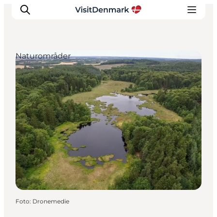
Naturområder
Inspiration
Destinationer
Oplevelser
Overnatning
Planlæg ferien
Foto
:
Dronemedie