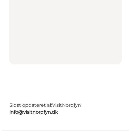
Sidst opdateret af:
VisitNordfyn
info@visitnordfyn.dk