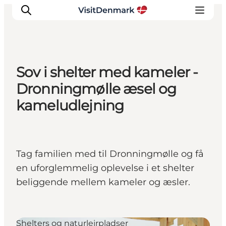
Sov i shelter med kameler -
Inspiration
Dronningmølle æsel og
Destinationer
kameludlejning
Oplevelser
Overnatning
Planlæg ferien
Tag familien med til Dronningmølle og få
en uforglemmelig oplevelse i et shelter
beliggende mellem kameler og æsler.
Shelters og naturlejrpladser