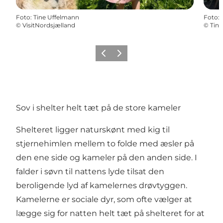
Foto
:
Tine Uffelmann
Foto
:
©
VisitNordsjælland
©
Tine
Forrige
Næste
Sov i shelter helt tæt på de store kameler
Shelteret ligger naturskønt med kig til
stjernehimlen mellem to folde med æsler på
den ene side og kameler på den anden side. I
falder i søvn til nattens lyde tilsat den
beroligende lyd af kamelernes drøvtyggen.
Kamelerne er sociale dyr, som ofte vælger at
lægge sig for natten helt tæt på shelteret for at