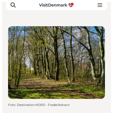
Naturområder
Inspiration
Destinationer
Oplevelser
Overnatning
Planlæg ferien
Foto
:
Destination NORD - Frederikshavn