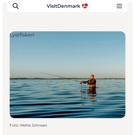
Lystfiskeri
Inspiration
Destinationer
Oplevelser
Overnatning
Planlæg ferien
Foto
:
Mette Johnsen