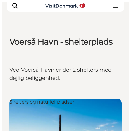
Voerså Havn - shelterplads
Inspiration
Destinationer
Oplevelser
Ved Voerså Havn er der 2 shelters med
Overnatning
dejlig beliggenhed.
Planlæg ferien
Shelters og naturlejrpladser