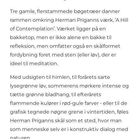
Tre gamle, flerstammede bøgetræer danner
rammen omkring Herman Priganns værk, ’A Hill
of Contemplation’. Værket ligger på en
bakketop, men er ikke alene en bakke til
refleksion, men omfatter også en skålformet
fordybning foret med sten (eller løv), der er
ideel til meditation.
Med udsigten til himlen, til forårets sarte
lysegrønne løv, sommerens mørkere intense og
tætte grønne bladhang, til efterårets
flammende kulører i rød-gule farver - eller til de
grafisk tegnede nøgne grene i vintertiden, føles
Herman Priganns skål som et sted, hvor man
som menneske selv er i konstruktiv dialog med
naturen.