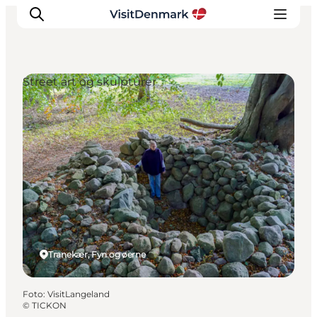
Street art og skulpturer
Inspiration
Destinationer
Oplevelser
Overnatning
Planlæg ferien
Tranekær, Fyn og øerne
Foto
:
VisitLangeland
©
TICKON