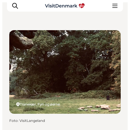
Street art og skulpturer
Inspiration
Destinationer
Oplevelser
Overnatning
Planlæg ferien
Tranekær, Fyn og øerne
Foto
:
VisitLangeland