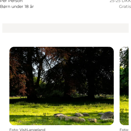
Per Person
25-25 DKK
Børn under 18 år
Gratis
Foto
:
VisitLangeland
Foto
: