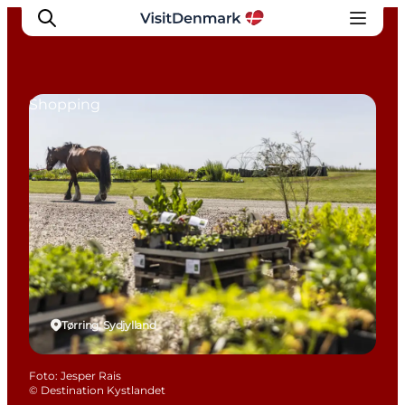
Shopping
Inspiration
Destinationer
Oplevelser
Overnatning
Planlæg ferien
Tørring, Sydjylland
Foto
:
Jesper Rais
©
Destination Kystlandet