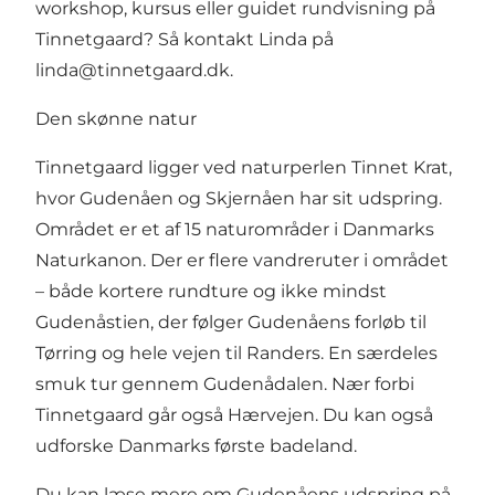
workshop, kursus eller guidet rundvisning på
Tinnetgaard? Så kontakt Linda på
linda@tinnetgaard.dk
.
Den skønne natur
Tinnetgaard ligger ved naturperlen Tinnet Krat,
hvor Gudenåen og Skjernåen har sit udspring.
Området er et af 15 naturområder i Danmarks
Naturkanon. Der er flere vandreruter i området
– både kortere rundture og ikke mindst
Gudenåstien
, der følger Gudenåens forløb til
Tørring og hele vejen til Randers. En særdeles
smuk tur gennem Gudenådalen. Nær forbi
Tinnetgaard går også Hærvejen. Du kan også
udforske Danmarks første badeland.
Du kan læse mere om Gudenåens udspring på