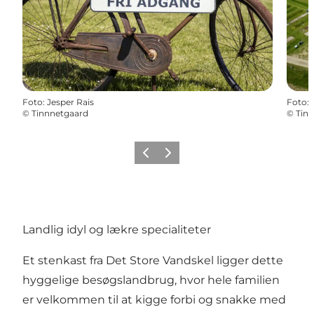
Foto
:
Jesper Rais
Foto
:
©
Tinnnetgaard
©
Tin
Forrige
Næste
Landlig idyl og lækre specialiteter
Et stenkast fra Det Store Vandskel ligger dette
hyggelige besøgslandbrug, hvor hele familien
er velkommen til at kigge forbi og snakke med