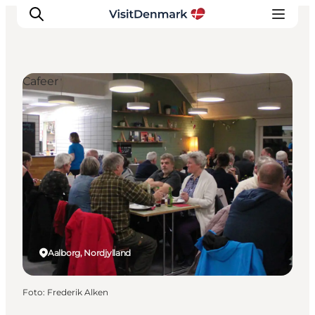
Cafeer
Inspiration
Destinationer
Oplevelser
Overnatning
Planlæg ferien
Aalborg, Nordjylland
Foto
:
Frederik Alken