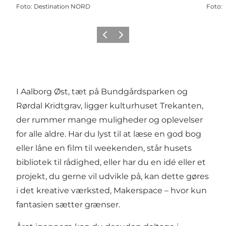
Foto
:
Destination NORD
Foto
:
Forrige
Næste
I Aalborg Øst, tæt på
Bundgårdsparken
og
Rørdal Kridtgrav, ligger kulturhuset Trekanten,
der rummer mange muligheder og oplevelser
for alle aldre. Har du lyst til at læse en god bog
eller låne en film til weekenden, står husets
bibliotek til rådighed, eller har du en idé eller et
projekt, du gerne vil udvikle på, kan dette gøres
i det kreative værksted, Makerspace – hvor kun
fantasien sætter grænser.