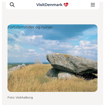
Fortidsminder og ruiner
Inspiration
Destinationer
Oplevelser
Overnatning
Planlæg ferien
Foto
:
VisitAalborg