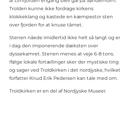
af Limfjorden engang blev gal på Sønderholm.
Trolden kunne ikke fordrage kirkens
klokkeklang og kastede en kæmpestor sten
over fjorden for at knuse tårnet.
Stenen nåede imidlertid ikke helt så langt og er
i dag den imponerende dæksten over
dyssekamret. Stenen menes at veje 6-8 tons.
Ifølge lokale fortællinger sker der mystiske ting
og sager ved Troldkirken i det nordjyske, hvilket
forfatter
Knud Erik Pedersen
kan tale med om.
Troldkirken er en del af
Nordjyske Museer
.