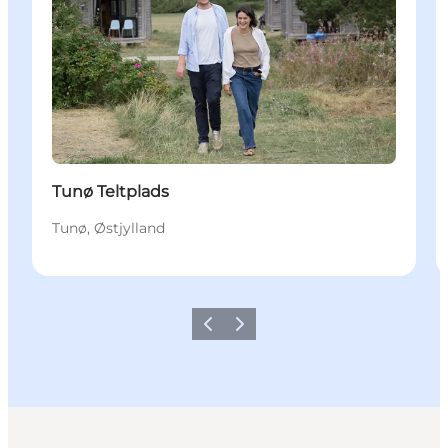
Tunø Teltplads
Tunø, Østjylland
Forrige
Næste