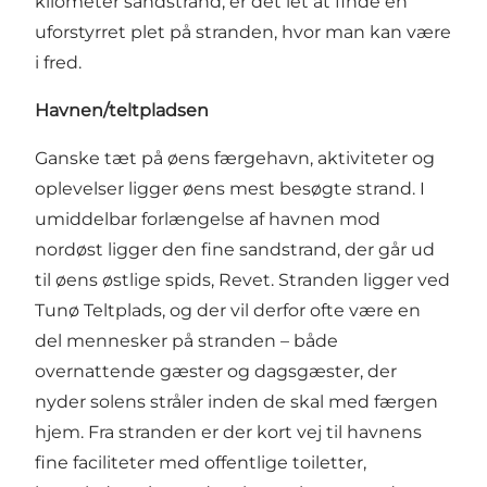
kilometer sandstrand, er det let at finde en
uforstyrret plet på stranden, hvor man kan være
i fred.
Havnen/teltpladsen
Ganske tæt på øens færgehavn, aktiviteter og
oplevelser ligger øens mest besøgte strand. I
umiddelbar forlængelse af
havnen
mod
nordøst ligger den fine sandstrand, der går ud
til øens østlige spids, Revet. Stranden ligger ved
Tunø Teltplads
, og der vil derfor ofte være en
del mennesker på stranden – både
overnattende gæster og dagsgæster, der
nyder solens stråler inden de skal med færgen
hjem. Fra stranden er der kort vej til havnens
fine faciliteter med offentlige toiletter,