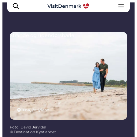
Strande og udendørsbade
Inspiration
Destinationer
Oplevelser
Overnatning
Planlæg ferien
Tunø, Østjylland
Foto
:
David Jervidal
©
Destination Kystlandet