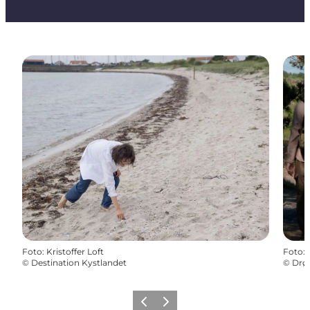
Foto
:
Kristoffer Loft
Foto
:
©
Destination Kystlandet
©
Drø
Forrige
Næste