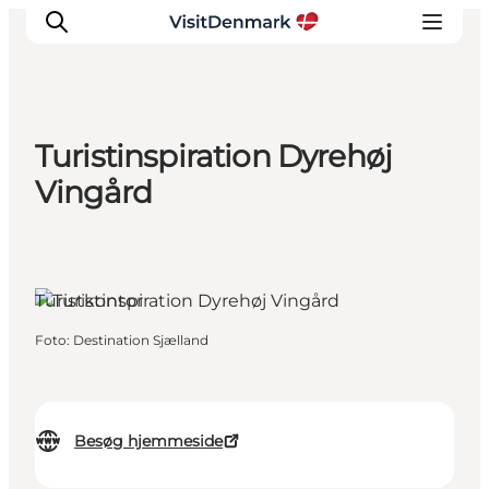
Turistinspiration Dyrehøj
Inspiration
Vingård
Destinationer
Oplevelser
Overnatning
Turistkontor
Planlæg ferien
Foto
:
Destination Sjælland
Besøg hjemmeside