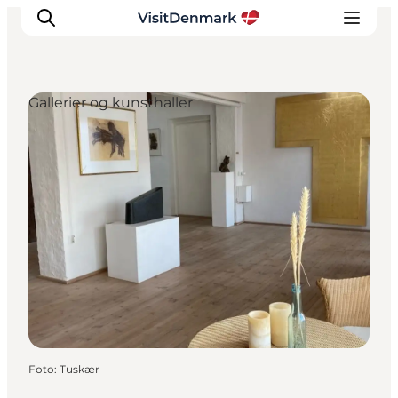
Gallerier og kunsthaller
Inspiration
Destinationer
Oplevelser
Overnatning
Planlæg ferien
Foto
:
Tuskær