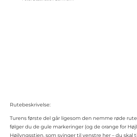
Rutebeskrivelse:
Turens første del går ligesom den nemme røde ru
følger du de gule markeringer (og de orange for
Høj
Højlyngsstien
, som svinger til venstre her – du skal ti