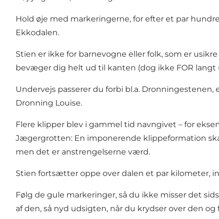
Hold øje med markeringerne, for efter et par hundr
Ekkodalen
.
Stien er ikke for barnevogne eller folk, som er usik
bevæger dig helt ud til kanten (dog ikke FOR langt 
Undervejs passerer du forbi bl.a. Dronningestenen, e
Dronning Louise.
Flere klipper blev i gammel tid navngivet – for eks
Jægergrotten: En imponerende klippeformation skab
men det er anstrengelserne værd.
Stien fortsætter oppe over dalen et par kilometer, i
Følg de gule markeringer, så du ikke misser det sidst
af den, så nyd udsigten, når du krydser over den og 