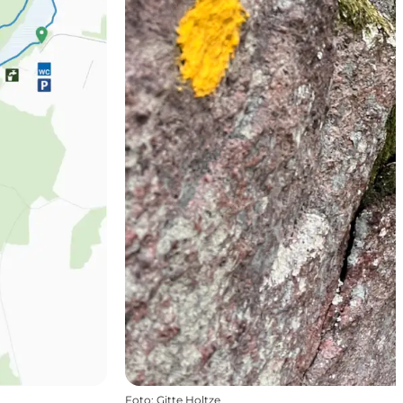
Foto
:
Gitte Holtze