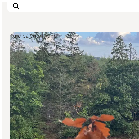
Ture på egen hånd
Inspiration
Destinationer
Oplevelser
Overnatning
Planlæg ferien