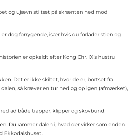
ippet og ujævn sti tæt på skrænten ned mod
 er dog forrygende, især hvis du forlader stien og
storien er opkaldt efter Kong Chr. IX’s hustru
. Det er ikke skiltet, hvor de er, bortset fra
alen, så kræver en tur ned og op igen (afmærket),
g ned ad både trapper, klipper og skovbund.
en. Du rammer dalen i, hvad der virker som enden
ed
Ekkodalshuset
.