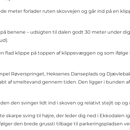
ede meter forlader ruten skovvejen og går ind på en kl
re på benene – udsigten til dalen godt 30 meter under dig
ud).
n flad klippe på toppen af klippevæggen og som ifølge hi
empel Røverspringet, Heksenes Danseplads og Djævlebakken
t af smeltevand gennem tiden. Den ligger i bunden af d
nden den svinger lidt ind i skoven og relativt stejlt op o
e skarpe sving til højre, der leder dig ned i
Ekkodalen
ig
følger den brede grussti tilbage til parkeringspladsen v