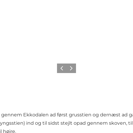
Forrige
Næste
te gennem
Ekkodalen
ad først grusstien og dernæst ad
lyngsstien
) ind og til sidst stejlt opad gennem skoven, ti
l højre.