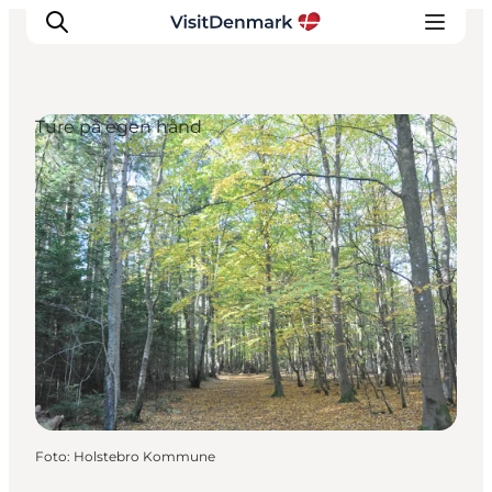
Ture på egen hånd
Inspiration
Destinationer
Oplevelser
Overnatning
Planlæg ferien
Foto
:
Holstebro Kommune