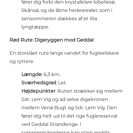
fører dig forbi den krystalklare lobeliesø,
Skånsø, og de åbne hedearealer, som i
sensommeren dækkes af et lilla
lyngtæppe.
Rød Rute: Digeryggen mod Geddal
En storslået rute langs vandet for fugleelskere
og ryttere.
Længde
: 6,3 km.
Sværhedsgrad
: Let.
Højdepunkter
: Ruten strækker sig mellem
Sdr. Lem Vig og ad selve digekronen
mellem Venø Bugt og Sdr. Lem Vig. Den
fører dig helt ud til det rige fuglereservat
ved Geddal Strandenge. I
sommermånederne kan stien endda