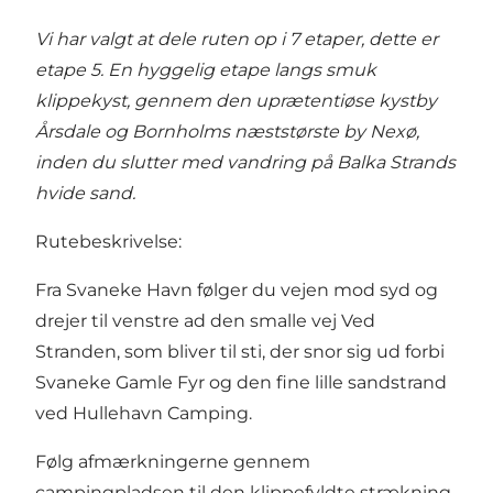
Vi har valgt at dele ruten op i 7 etaper, dette er
etape 5. En hyggelig etape langs smuk
klippekyst, gennem den uprætentiøse kystby
Årsdale og Bornholms næststørste by Nexø,
inden du slutter med vandring på Balka Strands
hvide sand.
Rutebeskrivelse:
Fra
Svaneke Havn
følger du vejen mod syd og
drejer til venstre ad den smalle vej Ved
Stranden, som bliver til sti, der snor sig ud forbi
Svaneke Gamle Fyr og den fine lille sandstrand
ved Hullehavn Camping.
Følg afmærkningerne gennem
campingpladsen til den klippefyldte strækning