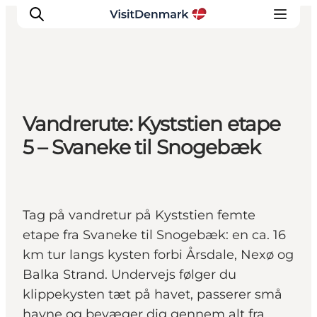
Inspiration
Vandrerute: Kyststien etape
Destinationer
5 – Svaneke til Snogebæk
Oplevelser
Overnatning
Planlæg ferien
Tag på vandretur på Kyststien femte
etape fra Svaneke til Snogebæk: en ca. 16
km tur langs kysten forbi Årsdale, Nexø og
Balka Strand. Undervejs følger du
klippekysten tæt på havet, passerer små
havne og bevæger dig gennem alt fra