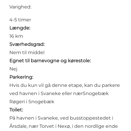
Varighed:
4-5 timer
Længde:
16 km
Sværhedsgrad:
Nem til middel
Egnet til barnevogne og kørestole:
Nej
Parkering:
Hvis du kun vil gå denne etape, kan du parkere
ved
havnen i Svaneke
eller nær
Snogebæk
Røgeri
i Snogebæk
Toilet:
På
havnen i
Svaneke, ved busstoppestedet i
Årsdale, nær Torvet i Nexø, i den nordlige ende