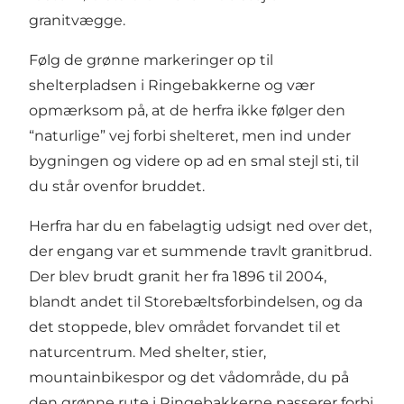
granitvægge.
Følg de grønne markeringer op til
shelterpladsen i
Ringebakkerne
og vær
opmærksom på, at de herfra ikke følger den
“naturlige” vej forbi shelteret, men ind under
bygningen og videre op ad en smal stejl sti, til
du står ovenfor bruddet.
Herfra har du en fabelagtig udsigt ned over det,
der engang var et summende travlt granitbrud.
Der blev brudt granit her fra 1896 til 2004,
blandt andet til Storebæltsforbindelsen, og da
det stoppede, blev området forvandet til et
naturcentrum. Med shelter, stier,
mountainbikespor og det vådområde, du på
den grønne rute i Ringebakkerne passerer forbi