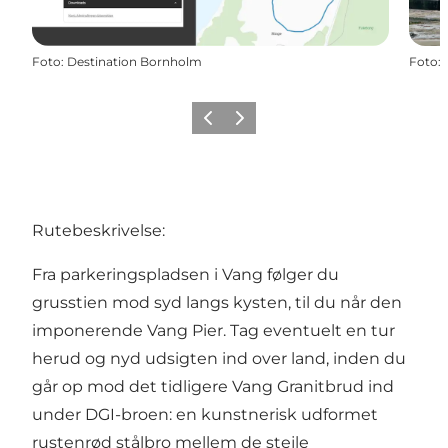
Foto
:
Destination Bornholm
Foto
:
Forrige
Næste
Rutebeskrivelse:
Fra parkeringspladsen i Vang følger du
grusstien mod syd langs kysten, til du når den
imponerende Vang Pier. Tag eventuelt en tur
herud og nyd udsigten ind over land, inden du
går op mod det tidligere
Vang Granitbrud
ind
under DGI-broen: en kunstnerisk udformet
rustenrød stålbro mellem de stejle