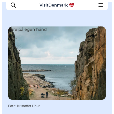
Ture på egen hånd
Inspiration
Destinationer
Oplevelser
Overnatning
Planlæg ferien
Foto
:
Kristoffer Linus