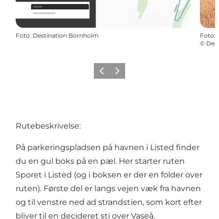
Foto
:
Destination Bornholm
Foto
:
©
Des
Forrige
Næste
Rutebeskrivelse:
På parkeringspladsen på havnen i Listed finder
du en gul boks på en pæl. Her starter ruten
Sporet i Listed (og i boksen er der en folder over
ruten). Første del er langs vejen væk fra havnen
og til venstre ned ad strandstien, som kort efter
bliver til en decideret sti over Vaseå.