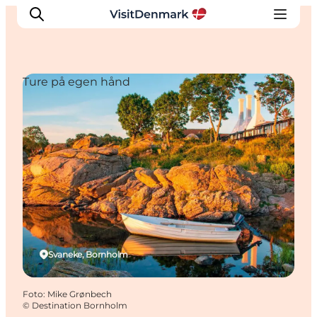
Ture på egen hånd
Inspiration
Destinationer
Oplevelser
Overnatning
Planlæg ferien
Svaneke, Bornholm
Foto
:
Mike Grønbech
©
Destination Bornholm