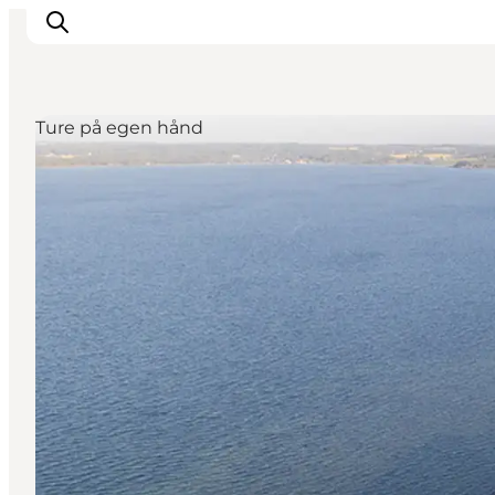
Ture på egen hånd
Inspiration
Destinationer
Oplevelser
Overnatning
Planlæg ferien