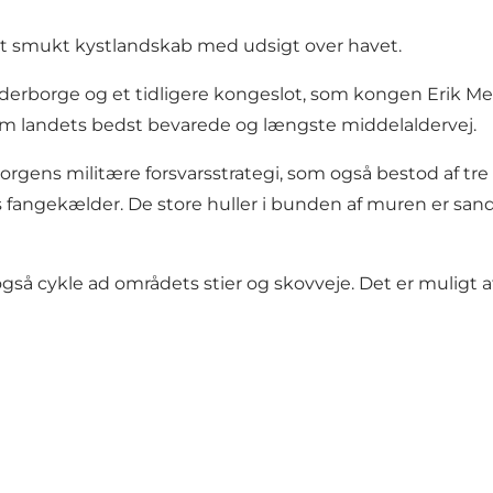
f et smukt kystlandskab med udsigt over havet.
rborge og et tidligere kongeslot, som kongen Erik Menve
 landets bedst bevarede og længste middelaldervej.
borgens militære forsvarsstrategi, som også bestod af tr
ns fangekælder. De store huller i bunden af muren er sands
også cykle ad områdets stier og skovveje. Det er muligt at 