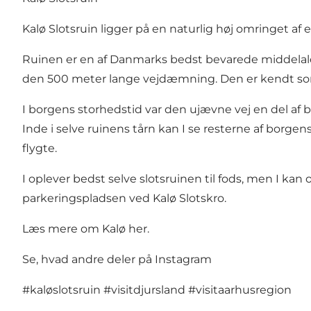
Kalø Slotsruin ligger på en naturlig høj omringet a
Ruinen er en af Danmarks bedst bevarede middelalde
den 500 meter lange vejdæmning. Den er kendt som
I borgens storhedstid var den ujævne vej en del af 
Inde i selve ruinens tårn kan I se resterne af borge
flygte.
I oplever bedst selve slotsruinen til fods, men I kan 
parkeringspladsen ved Kalø Slotskro.
Læs mere om Kalø her.
Se, hvad andre deler på Instagram
#kaløslotsruin
#visitdjursland
#visitaarhusregion