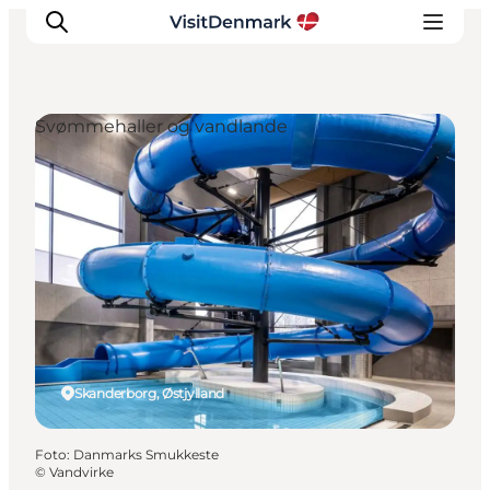
Svømmehaller og vandlande
Inspiration
Destinationer
Oplevelser
Overnatning
Planlæg ferien
Skanderborg, Østjylland
Foto
:
Danmarks Smukkeste
©
Vandvirke