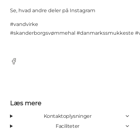
Se, hvad andre deler på Instagram
#vandvirke
#skanderborgsvømmehal
#danmarkssmukkeste
#
Facebook
Læs mere
Kontaktoplysninger
Faciliteter