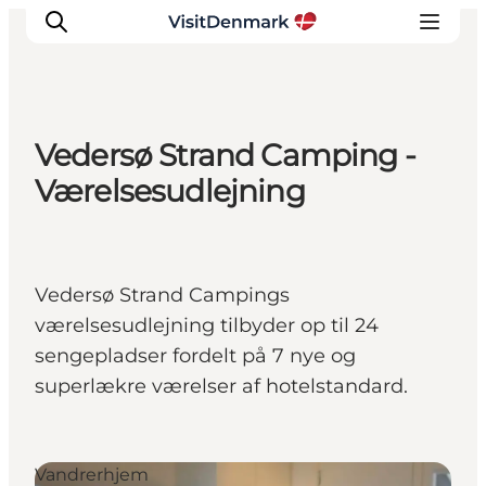
Vedersø Strand Camping -
Inspiration
Værelsesudlejning
Destinationer
Oplevelser
Overnatning
Vedersø Strand Campings
Planlæg ferien
værelsesudlejning tilbyder op til 24
sengepladser fordelt på 7 nye og
superlækre værelser af hotelstandard.
Vandrerhjem